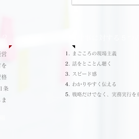
に？
​仕事に対する５つ
まごころの現場主義
経営
​
話をとことん聴く
言を
スピード感
資格
​わかりやすく伝える
1条
戦略だけでなく、実務実行を
しま
細