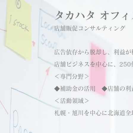
タカハタ オフィ
店舗販促コンサルティング
広告依存から脱却し、利益が
店舗ビジネスを中心に、25
＜専門分野＞
◆補助金の活用 ​◆店舗の利
＜活動領域＞
​札幌・旭川を中心に北海道全