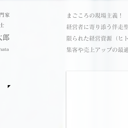
門家
まごころの現場主義！
士
経営者に寄り添う伴走
太郎
​限られた経営資源（ヒ
hata
集客や売上アップの最