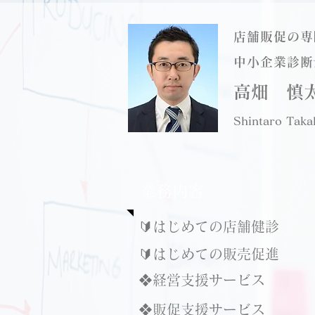
店舗販促の専
中小企業診断
高畑 慎
Shintaro Taka
​業務内容
🔰はじめての店舗健診
🔰はじめての販売促進
❖経営支援サービス
❖販促支援サービス