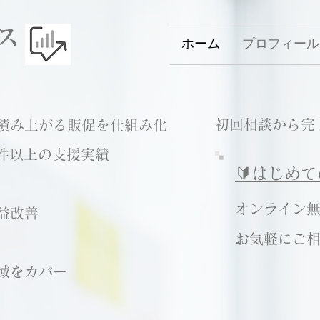
ス
ホーム
プロフィール
初回相談から完
積み上がる販促を仕組み化
0件以上の支援実績
🔰はじめて
オ
ンライン無
益改善
お気軽にご
域をカバー